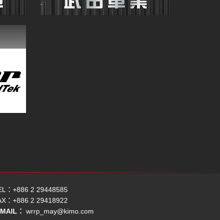
EL：+886 2 29448585
AX：+886 2 29418922
-MAIL：
wrrp_may@kimo.com