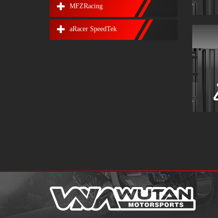
MFZRacing
aRacer SpeedTek