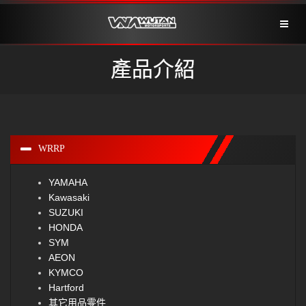
Toggl
naviga
產品介紹
WRRP
YAMAHA
Kawasaki
SUZUKI
HONDA
SYM
AEON
KYMCO
Hartford
其它用品零件