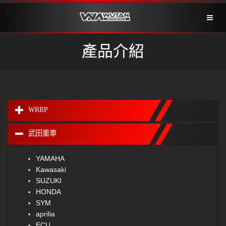
Toggl
naviga
產品介紹
WRRP
武田重車
YAMAHA
Kawasaki
SUZUKI
HONDA
SYM
aprilia
ECU