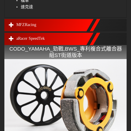
檔車
速克達
MFZRacing
aRacer SpeedTek
CODO_YAMAHA_勁戰,BWS_專利複合式離合器
組ST街道版本