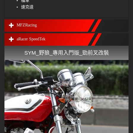
檔車
速克達
MFZRacing
aRacer SpeedTek
SYM_野狼_專用入門版_勁前叉改裝