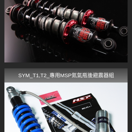
SYM_T1,T2_專用MSP氮氣瓶後避震器組