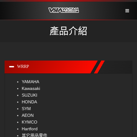
Toggl
naviga
產品介紹
WRRP
YAMAHA
Kawasaki
SUZUKI
HONDA
SYM
AEON
KYMCO
Hartford
其它用品零件