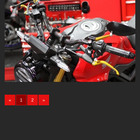
(current)
«
1
2
»