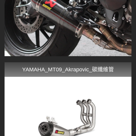
YAMAHA_MT09_Akrapovic_碳纖維管