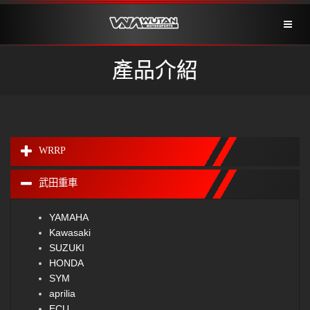
Toggl
naviga
產品介紹
WRRP
武田重車
YAMAHA
Kawasaki
SUZUKI
HONDA
SYM
aprilia
ECU