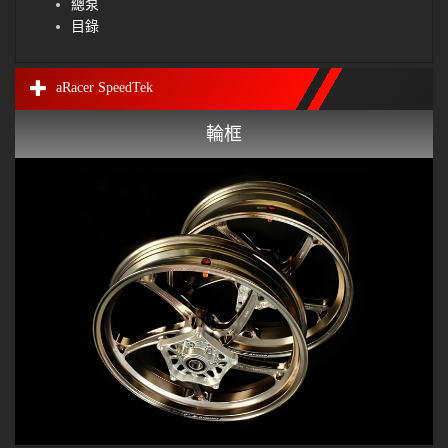
總泵
目錄
aRacer SpeedTek
輪框