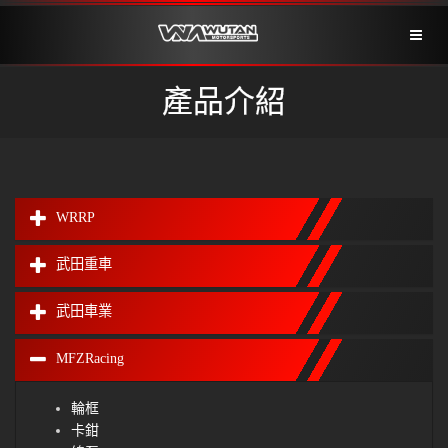
Toggl
naviga
產品介紹
WRRP
武田重車
武田車業
MFZRacing
輪框
卡鉗