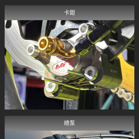
卡鉗
總泵