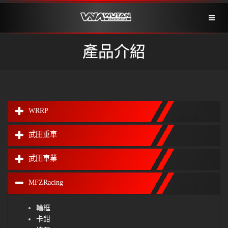
Toggl
naviga
產品介紹
WRRP
武田重車
武田車業
MFZRacing
輪框
卡鉗