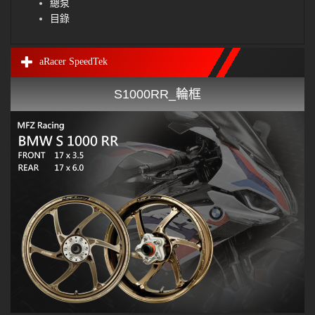
總泵
目錄
aRacer SpeedTek
S1000RR_輪框