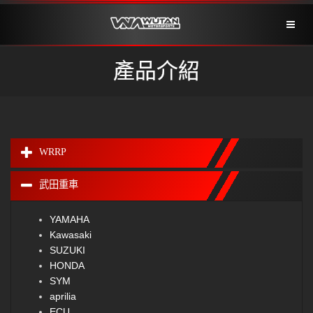
Toggl
naviga
產品介紹
WRRP
武田重車
YAMAHA
Kawasaki
SUZUKI
HONDA
SYM
aprilia
ECU