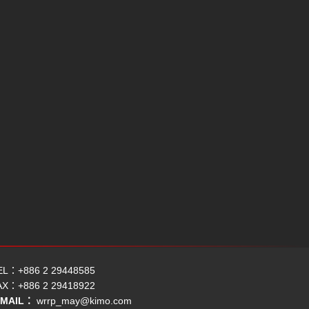
EL：+886 2 29448585
AX：+886 2 29418922
-MAIL：
wrrp_may@kimo.com