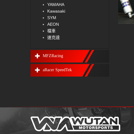
YAMAHA
Kawasaki
SYM
AEON
檔車
速克達
MFZRacing
aRacer SpeedTek