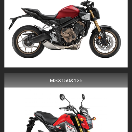
MSX150&125