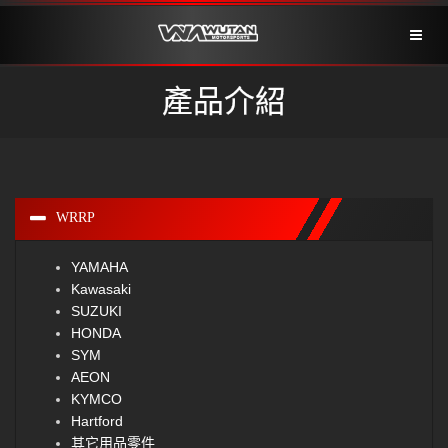
Toggl
naviga
產品介紹
WRRP
YAMAHA
Kawasaki
SUZUKI
HONDA
SYM
AEON
KYMCO
Hartford
其它用品零件