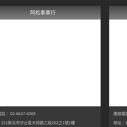
阿松車業行
： 02-8647-6065
連絡電話：
221新北市汐止區大同路三段262之1號1樓
地址：