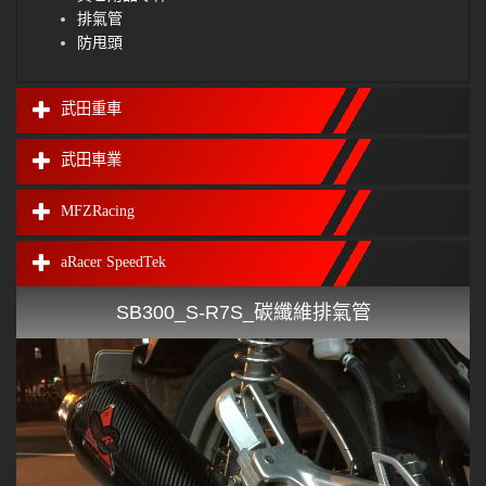
排氣管
防甩頭
武田重車
武田車業
MFZRacing
aRacer SpeedTek
SB300_S-R7S_碳纖維排氣管