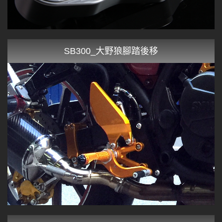
SB300_大野狼腳踏後移