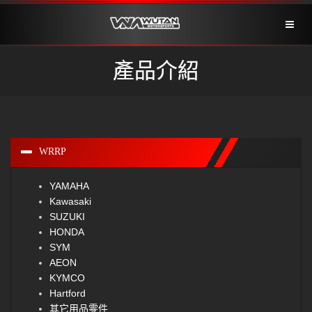
Toggl
naviga
產品介紹
WRRP
YAMAHA
Kawasaki
SUZUKI
HONDA
SYM
AEON
KYMCO
Hartford
其它用品零件