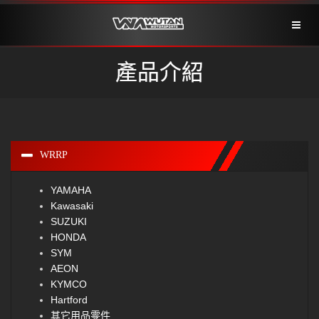
Toggl
naviga
產品介紹
WRRP
YAMAHA
Kawasaki
SUZUKI
HONDA
SYM
AEON
KYMCO
Hartford
其它用品零件