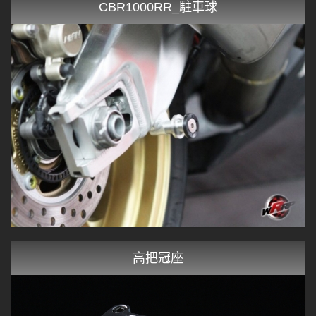
CBR1000RR_駐車球
高把冠座