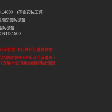
圓
.14800 (不含安裝工資)
規定須配置防燙蓋
維防燙蓋：
TD.1500
品介紹使用 不代表任何購買依據
產品皆須經由WRRP認可店家購買，
Y安裝本公司無後續服務或保固