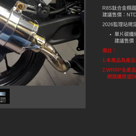
R8S鈦合金橢
建議售價：NTD
2026監理站
單片碳纖
建議售價：N
備註：
1.本產品為產
2.WRRP全
網路購買或DI